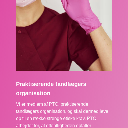
Praktiserende tandlægers
organisation
Vi er medlem af PTO, praktiserende
tandlægers organisation, og skal dermed leve
op til en række strenge etiske krav. PTO
arbejder for, at offentligheden opfatter