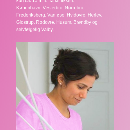
kun ca. 15 min. fra klinikken:
København, Vesterbro, Nørrebro,
Frederiksberg, Vanløse, Hvidovre, Herlev,
Glostrup, Rødovre, Husum, Brøndby og
selvfølgelig Valby.