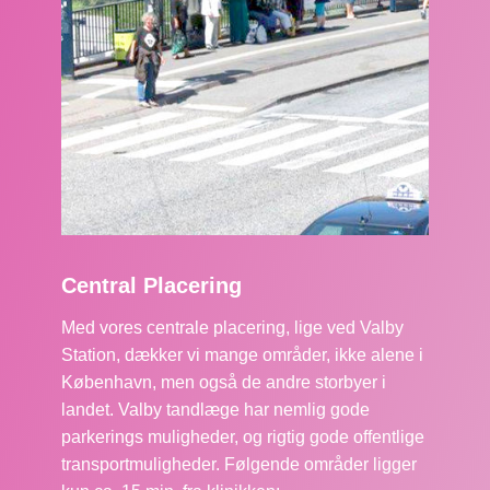
Central Placering
Med vores centrale placering, lige ved Valby
Station, dækker vi mange områder, ikke alene i
København, men også de andre storbyer i
landet. Valby tandlæge har nemlig gode
parkerings muligheder, og rigtig gode offentlige
transportmuligheder. Følgende områder ligger