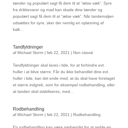
tænder og populært sagt få dem til at ”ætse væk”. Syre
fra drikkevarer og mad kan skade dine tænder og
populært sagt få dem til at ”ætse væk”. Når tandemaljen
udsættes for syre, sker der nemlig en opløsning af
kalk...
Tandfyldninger
af
Michael Storm
|
feb 22, 2021
|
Non classé
Tandfyldninger skal laves i tide, for at forhindre evt.
huller i at blive større. Får du ikke behandlet dine evt.
huller i tide, kan det ende med, at du skal have foretaget
et større indgreb, som for eksempel rodbehandling, eller
at tanden skal stabiliseres, med...
Rodbehandling
af
Michael Storm
|
feb 22, 2021
|
Rodbehandling
En rodbehandling kan være nødvendig for at redde en