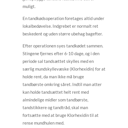
muligt.
En tandkødsoperation foretages altid under
lokalbedøvelse. Indgrebet er normalt ret
beskedent og uden større ubehag bagefter.
Efter operationen syes tandkødet sammen.
Stingene fjernes efter 6-10 dage, og i den
periode sal tandsættet skylles med en
særlig mundskyllevæske (Klorhexidin) for at
holde rent, da man ikke må bruge
tandbørste omkring såret. Indtil man atter
kan holde tandsættet helt rent med
almindelige midler som tandbørste,
tandstikkere og tandtråd, skal man
fortsætte med at bruge Klorhexidin til at
rense mundhulen med.