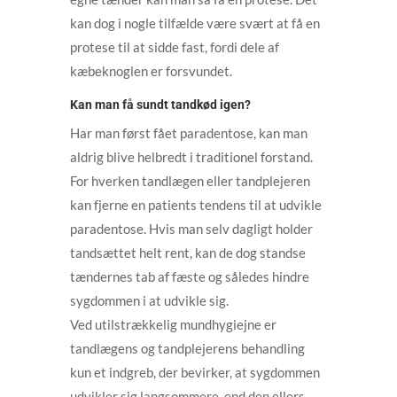
kan dog i nogle tilfælde være svært at få en
protese til at sidde fast, fordi dele af
kæbeknoglen er forsvundet.
Kan man få sundt tandkød igen?
Har man først fået paradentose, kan man
aldrig blive helbredt i traditionel forstand.
For hverken tandlægen eller tandplejeren
kan fjerne en patients tendens til at udvikle
paradentose. Hvis man selv dagligt holder
tandsættet helt rent, kan de dog standse
tændernes tab af fæste og således hindre
sygdommen i at udvikle sig.
Ved utilstrækkelig mundhygiejne er
tandlægens og tandplejerens behandling
kun et indgreb, der bevirker, at sygdommen
udvikler sig langsommere, end den ellers