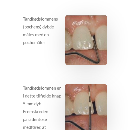
Tandkødslommens
(pochens) dybde
måles med en
pochemåler
Tandkødslommen er
i dette tilfælde knap
5 mm dyb.
Fremskreden
paradentose
medfører, at