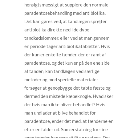
hensigtsmæssigt at supplere den normale
paradentosebehandling med antibiotika.
Det kan gøres ved, at tandlægen sprøjter
antibiotika direkte ned i de dybe
tandkødslommer, eller ved at man gennem
en periode tager antibiotikatabletter. Hvis
der kun er enkelte tænder, der er ramt af
paradentose, og det kun er på den ene side
af tanden, kan tandlægen ved særlige
metoder og med specielle materialer
forsøger at genopbygge det tabte fæste og
dermed den mistede kæbeknogle. Hvad sker
der hvis man ikke bliver behandlet? Hvis
man undlader at blive behandlet for
paradentose, ender det med, at tænderne en
efter en falder ud. Som erstatning for sine
egne tænder kan man så få en protese. Det